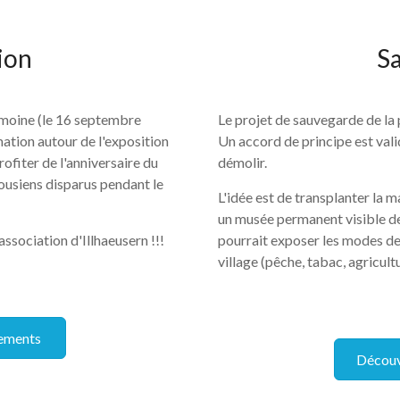
ion
S
imoine (le 16 septembre
Le projet de sauvegarde de la 
ation autour de l'exposition
Un accord de principe est vali
rofiter de l'anniversaire du
démolir.
ousiens disparus pendant le
L'idée est de transplanter la m
un musée permanent visible de 
sociation d'Illhaeusern !!!
pourrait exposer les modes de v
village (pêche, tabac, agricultur
ements
Découv