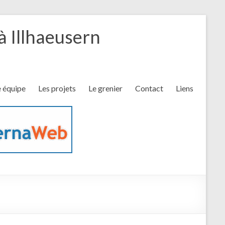
 à Illhaeusern
 équipe
Les projets
Le grenier
Contact
Liens