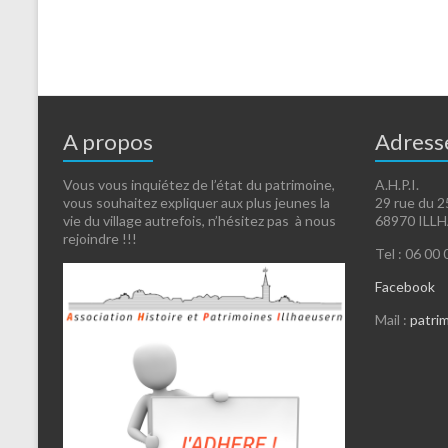
A propos
Adress
Vous vous inquiétez de l’état du patrimoine,
A.H.P.I.
vous souhaitez expliquer aux plus jeunes la
29 rue du 2
vie du village autrefois, n’hésitez pas à nous
68970 ILL
rejoindre !!!
Tel : 06 00
Facebook
Mail :
patri