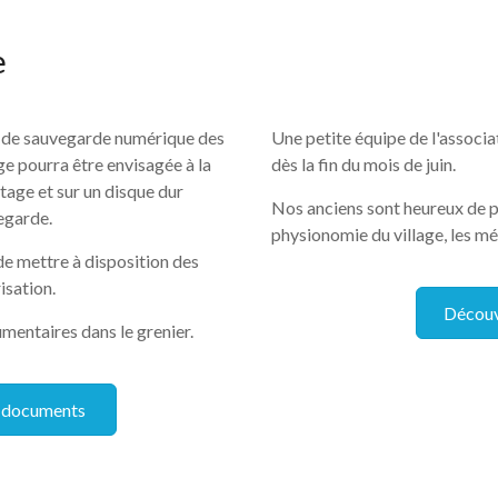
e
x de sauvegarde numérique des
Une petite équipe de l'associa
e pourra être envisagée à la
dès la fin du mois de juin.
rtage et sur un disque dur
Nos anciens sont heureux de pa
egarde.
physionomie du village, les mét
de mettre à disposition des
isation.
Découv
mentaires dans le grenier.
s documents